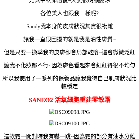
尤其中秋節過後~天氣很明顯變涼
各位美人也跟我一樣呢?
Sandy我本身的皮膚狀況其實很複雜
讓我一直很困擾的就是我是油性膚質~
但是只要一換季我的皮膚卻會局部乾癢~還會微微泛紅
讓我不化妝都不行~因為膚色看起來會紅紅得很不均勻
所以我使用了一系列的保養品讓我覺得自己肌膚狀況比
較穩定
SANEO2 活氧細胞重建零敏霜
這款霜一開封時我有嚇一跳~因為霜的部分有油水分離