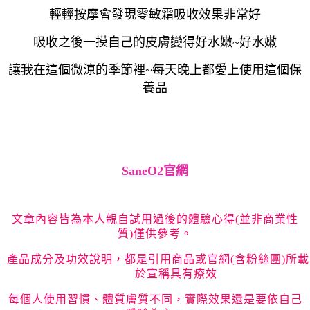
輕輕按摩會發現零敏霜吸收效果非常好
吸收之後一摸自己的皮膚變得好水嫩~好水嫩
讓我在這個微涼的季節裡~每天晚上都愛上使用這個保
養品
SaneO2官網
文章內容皆為本人親自試用過後的體驗心得
(
並非商業性
質
)
僅供參考。
產品成分及功效說明，都是引用商品或官網
(
含粉絲團
)
所載
於宣稱具有療效
每個人使用習慣、體質膚質不同，實際效果還是要依自己