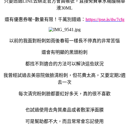
只要透過
LINE
去綁定官方會員帳號，直接免費拿水楊酸精華
液
30ML
還有優惠券喔
~
數量有限！千萬別錯過：
https://pse.is/4w7cfg
以前的我面對粉刺如雨後春筍一樣長不停真的非常苦惱
還會有明顯的黑頭粉刺
都找不到適合的方法可以解決這些狀況
我曾經試過去美容院做臉清粉刺，但花費太高，又要定期2週
去一次
每次清完粉刺臉都要紅好多天，真的很不喜歡
也試過使用去角質產品或者敷潔淨面膜
可是幫助都不大，而且常常會忘記使用