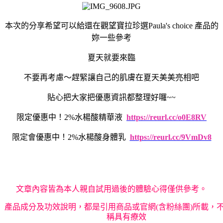
本次的分享希望可以給還在觀望寶拉珍選Paula's choice 產品的
妳一些參考
夏天就要來臨
不要再考慮～趕緊讓自己的肌膚在夏天美美亮相吧
貼心把大家把優惠資訊都整理好囉
~~
限定優惠中！
2%
水楊酸精華液
https://reurl.cc/o0E8RV
限定會優惠中！
2%
水楊酸身體乳
https://reurl.cc/9VmDv8
文章內容皆為本人親自試用過後的體驗心得僅供參考。
產品成分及功效說明，都是引用商品或官網
(
含粉絲團
)
所載，
稱具有療效